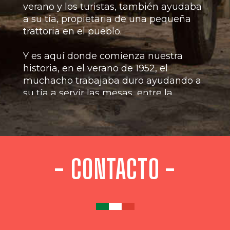
verano y los turistas, también ayudaba
a su tía, propietaria de una pequeña
trattoria en el pueblo.
Y es aquí donde comienza nuestra
historia, en el verano de 1952, el
muchacho trabajaba duro ayudando a
su tía a servir las mesas, entre la
numerosa clientela que acudía al local,
el joven no pudo evitar fijarse en una
bella y misteriosa joven.
Durante 3 semanas la joven acudió a
- CONTACTO -
cenar al restaurante cada noche,
acompañada por sus padres.
La chica cada noche pedía el mismo
plato, una pizza capresse.