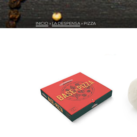
INICIO
»
LA DESPENSA
»
PIZZA
Mostrando los 3 resultados