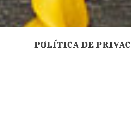
POLÍTICA DE PRIVA
En cumplimiento del Reglamento (UE) 
protección de las personas físicas en
95/46/CE (en adelante, RGPD), de la L
electrónico (en adelante, LSSI-CE) y
derechos digitales (en adelante, LOP
personales, de cualquier tipo que n
General de Protección de Datos de C
Los datos facilitados serán tratados
adoptado los niveles de protección q
evitar la pérdida, mal uso, alteració