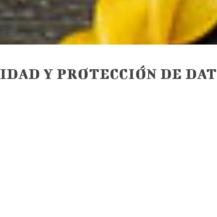
CIDAD Y PROTECCIÓN DE DA
2016/679 del Parlamento Europeo y del Consejo, d
 lo que respecta al tratamiento de datos personale
ey 34/2002, de 11 de julio, de servicios de la soc
 de la Ley Orgánica 3/2018, de Protección de Datos
DGDD), Hermes Gourmet, S. L. garantiza la protecc
os proporcionen nuestros clientes, de acuerdo con
arácter Personal.
 en los términos establecidos en el RGPD, en ese s
ue legalmente se exigen, y ha instalado todas la
n, acceso no autorizado por terceros, expuestos a c