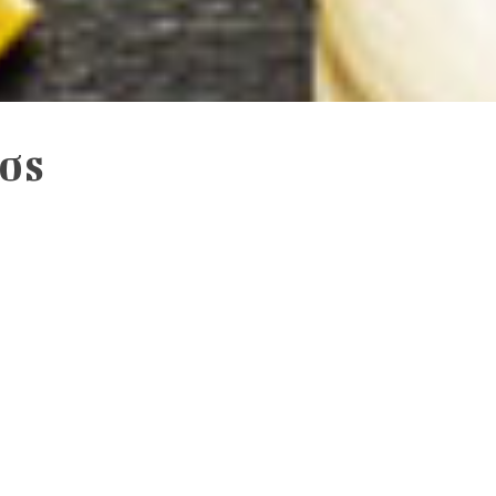
TOS
e 27 de abril de 2016, relativo a la
s, por el que se deroga la directiva
iedad de la información y comercio
 Personales y garantía de los
ión y confidencialidad de los datos
 lo dispuesto en el Reglamento
entido Hermes Gourmet, S. L. ha
s medidas técnicas a su alcance para
ontinuación. No obstante, el usuario