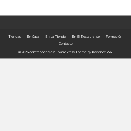
Tiendas
En Casa
En La Tienda
En El Restaurante
Formación
Contacto
© 2026 contrabbandiere - WordPress Theme by
Kadence WP