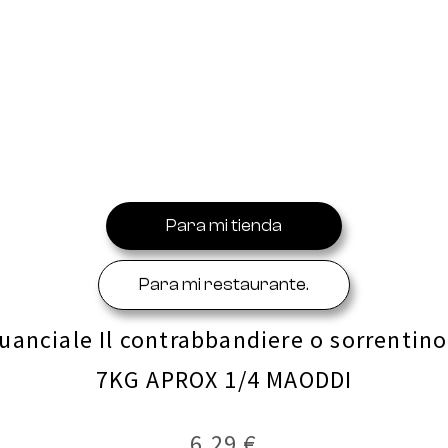
Para mi tienda
Para mi restaurante.
uanciale Il contrabbandiere o sorrentino
7KG APROX 1/4 MAODDI
6,29 €