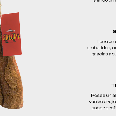
siendo un 
Tiene un
embutidos, c
gracias a s
T
Posee un al
vuelve cruji
sabor profu