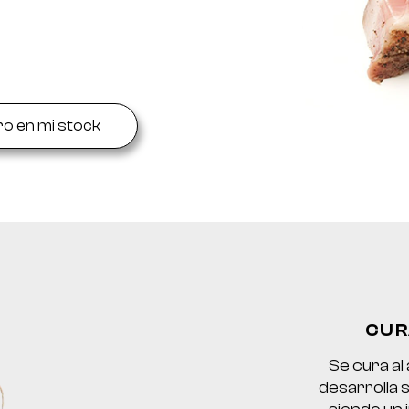
ro en mi stock
CUR
Se cura al 
desarrolla 